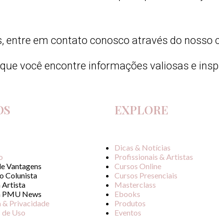
, entre em contato conosco através do nosso 
 que você encontre informações valiosas e ins
OS
EXPLORE
Dicas & Notícias
o
Profissionais & Artistas
de Vantagens
Cursos Online
o Colunista
Cursos Presenciais
 Artista
Masterclass
a PMU News
Ebooks
a & Privacidade
Produtos
 de Uso
Eventos