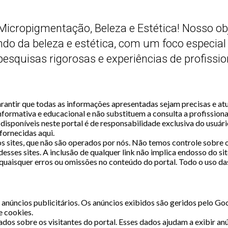
Micropigmentação, Beleza e Estética! Nosso obj
undo da beleza e estética, com um foco especia
quisas rigorosas e experiências de profission
antir que todas as informações apresentadas sejam precisas e atua
formativa e educacional e não substituem a consulta a profissionai
s disponíveis neste portal é de responsabilidade exclusiva do usu
fornecidas aqui.
os sites, que não são operados por nós. Não temos controle sobre 
esses sites. A inclusão de qualquer link não implica endosso do sit
uaisquer erros ou omissões no conteúdo do portal. Todo o uso das 
ir anúncios publicitários. Os anúncios exibidos são geridos pelo 
e cookies.
ados sobre os visitantes do portal. Esses dados ajudam a exibir an