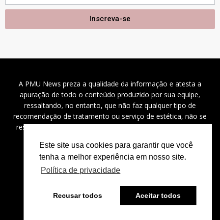
Inscreva-se
A PMU News preza a qualidade da informação e atesta a
apuração de todo o conteúdo produzido por sua equipe,
ressaltando, no entanto, que não faz qualquer tipo de
recomendação de tratamento ou serviço de estética, não se
responsabilizando por problemas de saúde, danos a saúde
(diretos, indiretos e incidentais), custos e outros.
Este site usa cookies para garantir que você
tenha a melhor experiência em nosso site.
Política de privacidade
2024 ©
PMU News
– Todos os direitos reservados.
Recusar todos
Aceitar todos
⚡
Powered by
Bravíssimo