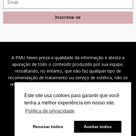
Inscreva-se
A PMU News preza a qualidade da informação e atesta a
apuração de todo o conteúdo produzido por sua equipe,
ressaltando, no entanto, que não faz qualquer tipo de
recomendação de tratamento ou serviço de estética, não se
responsabilizando por problemas de saúde, danos a saúde
(diretos, indiretos e incidentais), custos e outros.
Este site usa cookies para garantir que você
tenha a melhor experiência em nosso site.
Política de privacidade
2024 ©
PMU News
– Todos os direitos reservados.
Recusar todos
Aceitar todos
⚡
Powered by
Bravíssimo