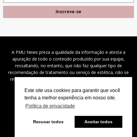
Inscreva-se
A PMU News preza a qualidade da informação e atesta a
apuração de todo o conteúdo produzido por sua equipe,
ressaltando, no entanto, que não faz qualquer tipo de
recomendação de tratamento ou serviço de estética, não se
responsabilizando por problemas de saúde, danos a saúde
(diretos, indiretos e incidentais), custos e outros.
Este site usa cookies para garantir que você
tenha a melhor experiência em nosso site.
Política de privacidade
2024 ©
PMU News
– Todos os direitos reservados.
Recusar todos
Aceitar todos
⚡
Powered by
Bravíssimo