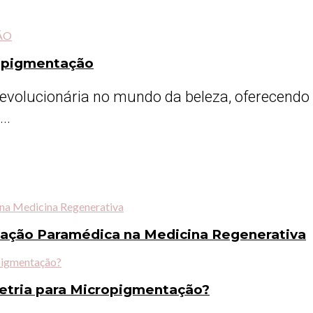
ropigmentação
volucionária no mundo da beleza, oferecendo 
..
tação Paramédica na Medicina Regenerativa
metria para Micropigmentação?