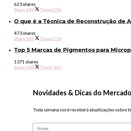
623 shares
Share
249
Tweet
156
O que é a Técnica de Reconstrução de 
473 shares
Share
189
Tweet
118
Top 5 Marcas de Pigmentos para Micro
1371 shares
Share
548
Tweet
343
Novidades & Dicas do Merca
Toda semana você receberá atualizações sobre té