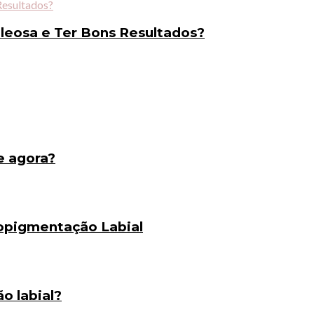
eosa e Ter Bons Resultados?
e agora?
opigmentação Labial
o labial?