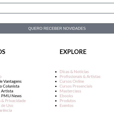
QUERO RECEBER NOVIDADES
OS
EXPLORE
Dicas & Notícias
o
Profissionais & Artistas
de Vantagens
Cursos Online
o Colunista
Cursos Presenciais
 Artista
Masterclass
a PMU News
Ebooks
a & Privacidade
Produtos
 de Uso
Eventos
arência