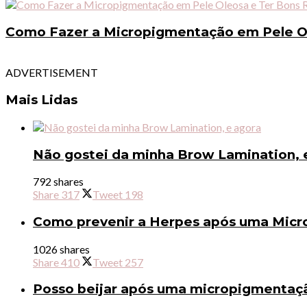
Como Fazer a Micropigmentação em Pele Ol
ADVERTISEMENT
Mais Lidas
Não gostei da minha Brow Lamination, 
792 shares
Share
317
Tweet
198
Como prevenir a Herpes após uma Micr
1026 shares
Share
410
Tweet
257
Posso beijar após uma micropigmentaçã