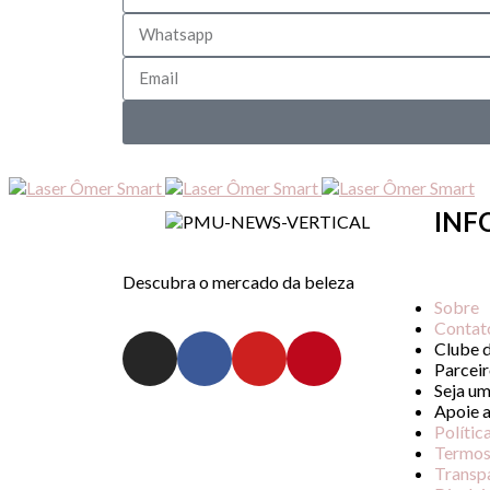
INF
Descubra o mercado da beleza
Sobre
Contat
Clube 
Parceir
Seja um
Apoie 
Polític
Termos
Transp