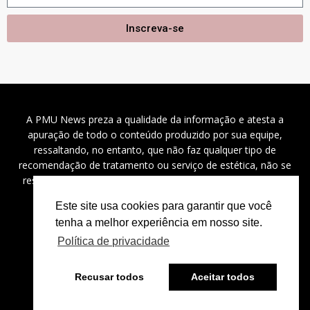
Inscreva-se
A PMU News preza a qualidade da informação e atesta a
apuração de todo o conteúdo produzido por sua equipe,
ressaltando, no entanto, que não faz qualquer tipo de
recomendação de tratamento ou serviço de estética, não se
responsabilizando por problemas de saúde, danos a saúde
(diretos, indiretos e incidentais), custos e outros.
Este site usa cookies para garantir que você
tenha a melhor experiência em nosso site.
Política de privacidade
2024 ©
PMU News
– Todos os direitos reservados.
Recusar todos
Aceitar todos
⚡
Powered by
Bravíssimo