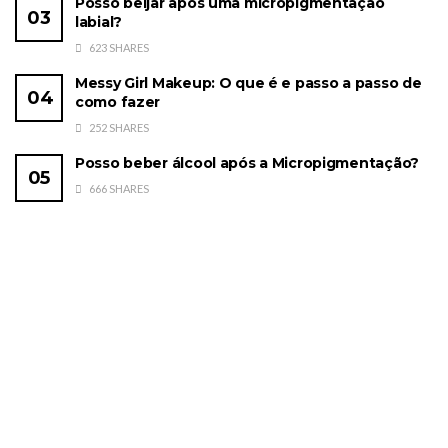
Posso beijar após uma micropigmentação
labial?
623 SHARES
Messy Girl Makeup: O que é e passo a passo de
como fazer
252 SHARES
Posso beber álcool após a Micropigmentação?
666 SHARES