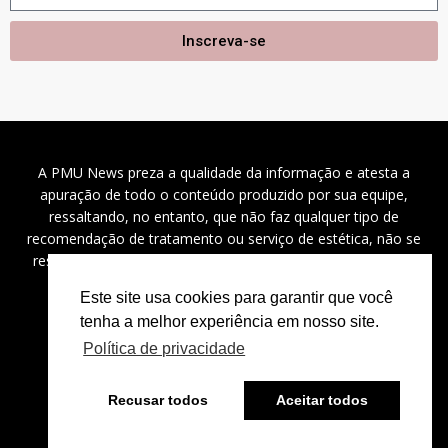
Inscreva-se
A PMU News preza a qualidade da informação e atesta a
apuração de todo o conteúdo produzido por sua equipe,
ressaltando, no entanto, que não faz qualquer tipo de
recomendação de tratamento ou serviço de estética, não se
responsabilizando por problemas de saúde, danos a saúde
(diretos, indiretos e incidentais), custos e outros.
Este site usa cookies para garantir que você
tenha a melhor experiência em nosso site.
Política de privacidade
2024 ©
PMU News
– Todos os direitos reservados.
Recusar todos
Aceitar todos
⚡
Powered by
Bravíssimo