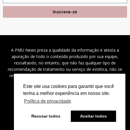
Inscreva-se
A PMU News preza a qualidade da informação e atesta a
apuração de todo o conteúdo produzido por sua equipe,
ressaltando, no entanto, que não faz qualquer tipo de
recomendação de tratamento ou serviço de estética, não se
responsabilizando por problemas de saúde, danos a saúde
(diretos, indiretos e incidentais), custos e outros.
Este site usa cookies para garantir que você
tenha a melhor experiência em nosso site.
Política de privacidade
2024 ©
PMU News
– Todos os direitos reservados.
Recusar todos
Aceitar todos
⚡
Powered by
Bravíssimo