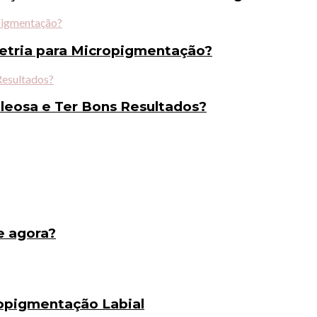
metria para Micropigmentação?
eosa e Ter Bons Resultados?
e agora?
opigmentação Labial