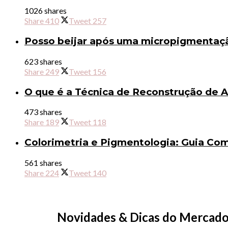
1026 shares
Share
410
Tweet
257
Posso beijar após uma micropigmentaçã
623 shares
Share
249
Tweet
156
O que é a Técnica de Reconstrução de 
473 shares
Share
189
Tweet
118
Colorimetria e Pigmentologia: Guia Co
561 shares
Share
224
Tweet
140
Novidades & Dicas do Merca