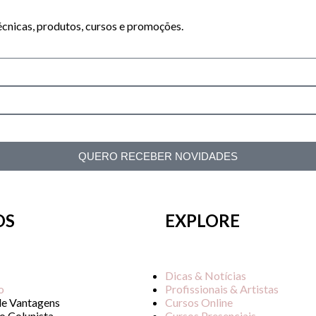
cnicas, produtos, cursos e promoções.
QUERO RECEBER NOVIDADES
OS
EXPLORE
Dicas & Notícias
o
Profissionais & Artistas
de Vantagens
Cursos Online
o Colunista
Cursos Presenciais