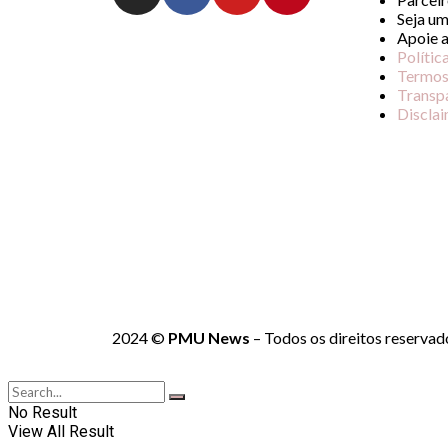
Seja um
Apoie 
Polític
Termos
Transp
Discla
2024 ©
PMU News
– Todos os direitos reservad
No Result
View All Result