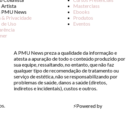
 Artista
Masterclass
a PMU News
Ebooks
a & Privacidade
Produtos
 de Uso
Eventos
arência
imer
A PMU News preza a qualidade da informação e
atesta a apuração de todo o conteúdo produzido por
sua equipe, ressaltando, no entanto, que não faz
qualquer tipo de recomendação de tratamento ou
serviço de estética, não se responsabilizando por
problemas de saúde, danos a saúde (diretos,
indiretos e incidentais), custos e outros.
os.
⚡
Powered by
Bravíssimo