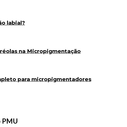
o labial?
Aréolas na Micropigmentação
mpleto para micropigmentadores
do PMU