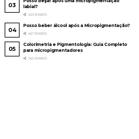
Posso beijar após uma micropigmentação
labial?
623 SHARES
Posso beber álcool após a Micropigmentação?
667 SHARES
Colorimetria e Pigmentologia: Guia Completo
para micropigmentadores
561 SHARES