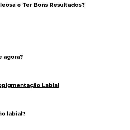
eosa e Ter Bons Resultados?
e agora?
opigmentação Labial
o labial?