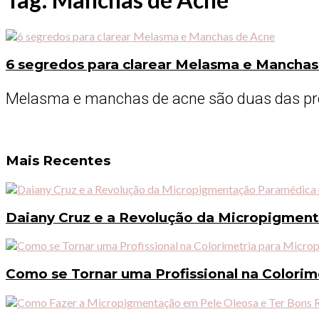
6 segredos para clarear Melasma e Manchas
Melasma e manchas de acne são duas das pre
Mais Recentes
Daiany Cruz e a Revolução da Micropigmen
Como se Tornar uma Profissional na Colori