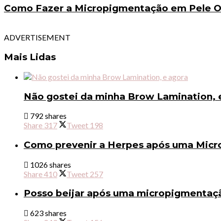
Como Fazer a Micropigmentação em Pele Ol
ADVERTISEMENT
Mais Lidas
Não gostei da minha Brow Lamination, 
792 shares
Share
317
Tweet
198
Como prevenir a Herpes após uma Micr
1026 shares
Share
410
Tweet
257
Posso beijar após uma micropigmentaçã
623 shares