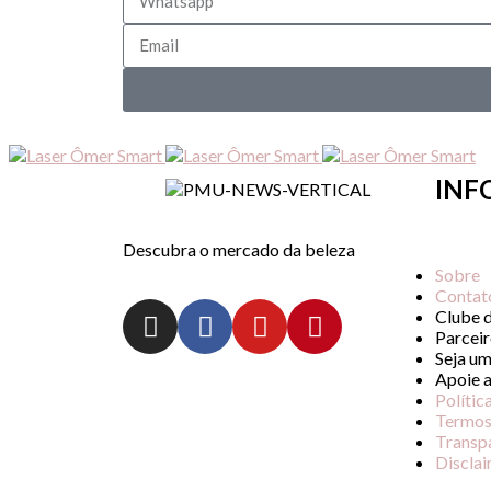
INF
Descubra o mercado da beleza
Sobre
Contat
Clube 
Parceir
Seja um
Apoie 
Polític
Termos
Transp
Discla