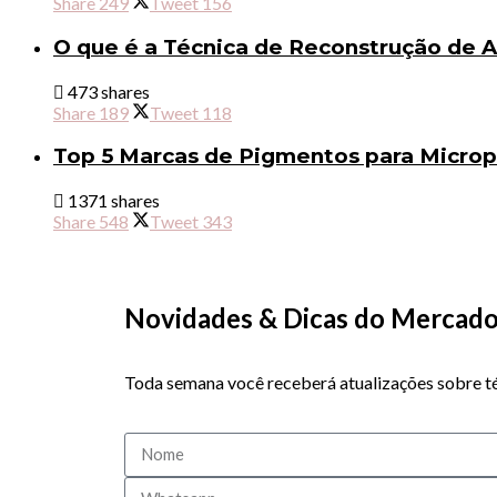
Share
249
Tweet
156
O que é a Técnica de Reconstrução de 
473 shares
Share
189
Tweet
118
Top 5 Marcas de Pigmentos para Micro
1371 shares
Share
548
Tweet
343
Novidades & Dicas do Merca
Toda semana você receberá atualizações sobre té