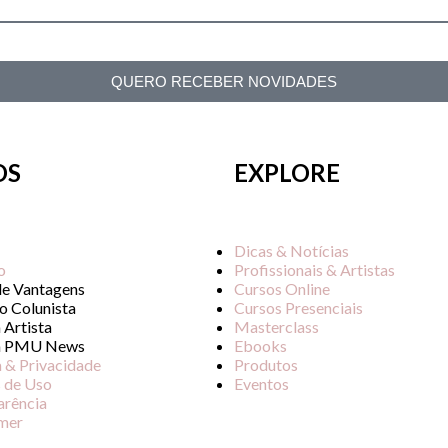
QUERO RECEBER NOVIDADES
OS
EXPLORE
Dicas & Notícias
o
Profissionais & Artistas
de Vantagens
Cursos Online
o Colunista
Cursos Presenciais
 Artista
Masterclass
a PMU News
Ebooks
a & Privacidade
Produtos
 de Uso
Eventos
arência
imer