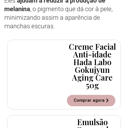
Eles
ajudam a reduzir a produção de
melanina
, o pigmento que dá cor à pele,
minimizando assim a aparência de
manchas escuras.
Creme Facial
Anti-idade
Hada Labo
Gokujyun
Aging Care
50g
Comprar agora
Emulsão