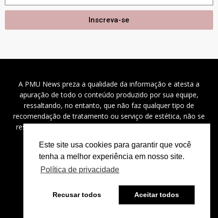
Inscreva-se
A PMU News preza a qualidade da informação e atesta a
apuração de todo o conteúdo produzido por sua equipe,
ressaltando, no entanto, que não faz qualquer tipo de
recomendação de tratamento ou serviço de estética, não se
responsabilizando por problemas de saúde, danos a saúde
(diretos, indiretos e incidentais), custos e outros.
Este site usa cookies para garantir que você
tenha a melhor experiência em nosso site.
Política de privacidade
2024 ©
PMU News
– Todos os direitos reservados.
Recusar todos
Aceitar todos
⚡
Powered by
Bravíssimo