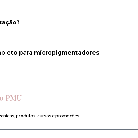
tação?
mpleto para micropigmentadores
do PMU
cnicas, produtos, cursos e promoções.