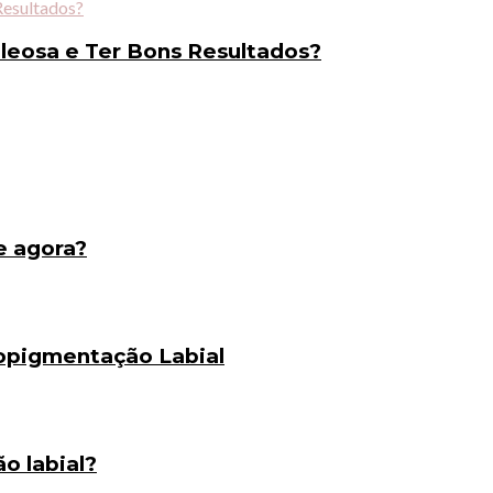
eosa e Ter Bons Resultados?
e agora?
opigmentação Labial
o labial?