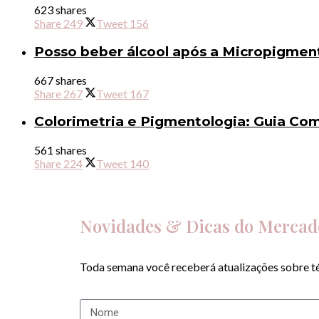
623 shares
Share
249
Tweet
156
Posso beber álcool após a Micropigmen
667 shares
Share
267
Tweet
167
Colorimetria e Pigmentologia: Guia Co
561 shares
Share
224
Tweet
140
Novidades & Dicas do Merca
Toda semana você receberá atualizações sobre té