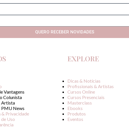
QUERO RECEBER NOVIDADES
OS
EXPLORE
Dicas & Notícias
o
Profissionais & Artistas
de Vantagens
Cursos Online
o Colunista
Cursos Presenciais
 Artista
Masterclass
a PMU News
Ebooks
a & Privacidade
Produtos
 de Uso
Eventos
arência