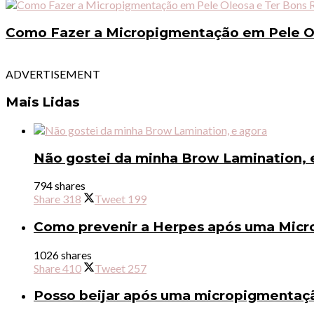
Como Fazer a Micropigmentação em Pele Ol
ADVERTISEMENT
Mais Lidas
Não gostei da minha Brow Lamination, 
794 shares
Share
318
Tweet
199
Como prevenir a Herpes após uma Micr
1026 shares
Share
410
Tweet
257
Posso beijar após uma micropigmentaçã