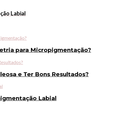
ção Labial
metria para Micropigmentação?
eosa e Ter Bons Resultados?
pigmentação Labial