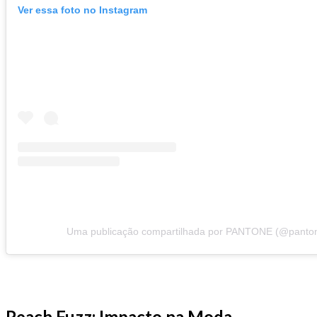
Ver essa foto no Instagram
Uma publicação compartilhada por PANTONE (@panto
Peach Fuzz: Impacto na Moda