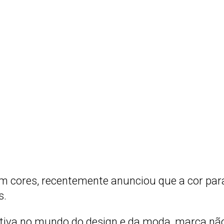
 em cores, recentemente anunciou que a cor pa
s.
ativa no mundo do design e da moda, marca 