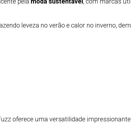
scente pela
moda sustentável
, com marcas uti
trazendo leveza no verão e calor no inverno, d
Fuzz oferece uma versatilidade impressionante