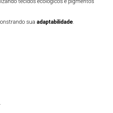
lizando tecidos ecológicos e pigmentos
emonstrando sua
adaptabilidade
.
.