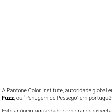
A Pantone Color Institute, autoridade global
Fuzz
, ou “Penugem de Pêssego” em portuguê
Este anúncio, aguardado com grande expect