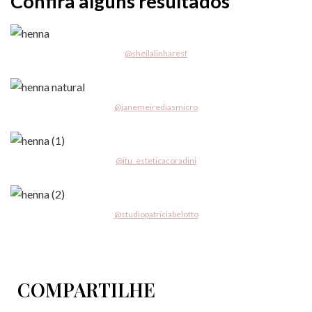
Confira alguns resultados
@sheilalinharesf
@janemeirediasmicro
@itu_esteticacoradini
@studiopatriciabelotto
COMPARTILHE