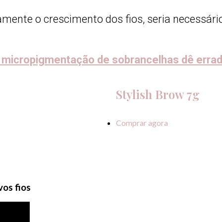
mente o crescimento dos fios, seria necessário
a micropigmentação de sobrancelhas dê errad
Stylish Brow 7g
Comprar agora
vos fios