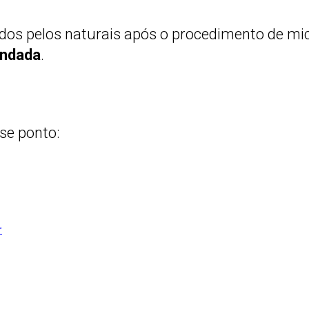
dos pelos naturais após o procedimento de m
undada
.
se ponto:
r