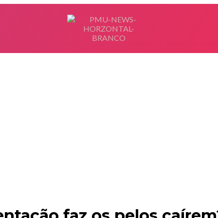
ntação faz os pelos caírem