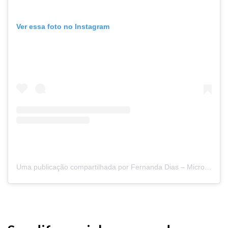
Ver essa foto no Instagram
Uma publicação compartilhada por Fernanda Dias – Micropigmentação Rio Preto (@fernandadias_pmu)