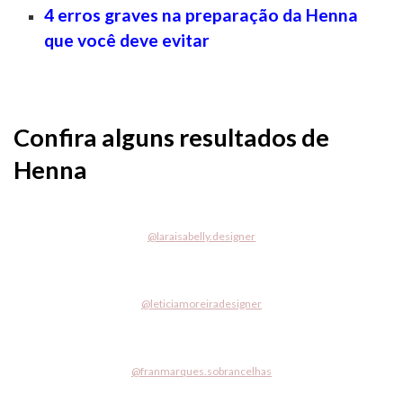
4 erros graves na preparação da Henna
que você deve evitar
Confira alguns resultados de
Henna
@
laraisabelly.designer
@
leticiamoreiradesigner
@
franmarques.sobrancelhas